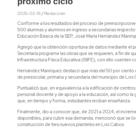
próximo ciclo
2025-02-19
Redacción
Conforme a los resultados del proceso de preinscripcione
500 alumnas y alumnos en ingreso a secundarias respecto a
Educación Básica de la SEP, José María Hernández Manríq
Agregó que la obtención oportuna de datos mediante el pr
Secretaría programe las obras que se requieren, a fin de que 
Infraestructura Física Educativa (ISIFE), con ello cuenten c
Hernández Manríquez destacó que más del 50 por ciento de 
de preescolar, primaria y secundaria del municipio de Los
Puntualizó que, en equivalencia a la edificación de centro
personal docente y de apoyo a la educación, así como la g
que, en tiempo y forma, estudiantes reciban enseñanza.
Finalmente, dio a conocer que, de 2021 a 2024, el increme
disponibles, para cubrir esa demanda, mencionó que se lo
construcción de tres nuevos planteles en Los Cabos.