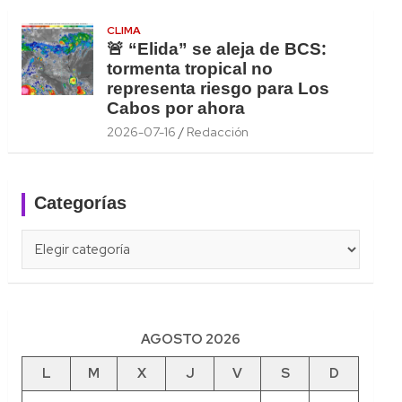
CLIMA
🚨 “Elida” se aleja de BCS:
tormenta tropical no
representa riesgo para Los
Cabos por ahora
2026-07-16
Redacción
Categorías
Categorías
AGOSTO 2026
L
M
X
J
V
S
D