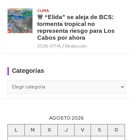
CLIMA
🚨 “Elida” se aleja de BCS:
tormenta tropical no
representa riesgo para Los
Cabos por ahora
2026-07-16
Redacción
Categorías
Categorías
AGOSTO 2026
L
M
X
J
V
S
D