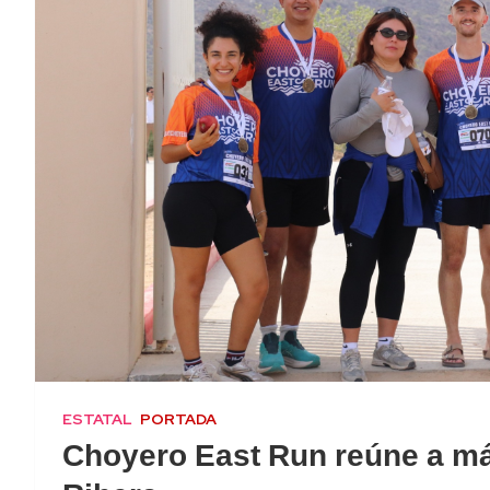
ESTATAL
PORTADA
Choyero East Run reúne a má