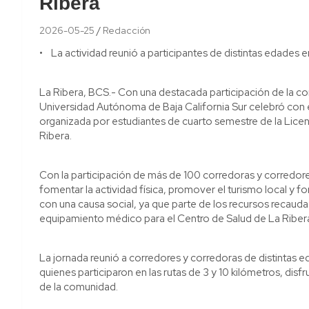
Ribera
2026-05-25
Redacción
• La actividad reunió a participantes de distintas edades 
La Ribera, BCS.- Con una destacada participación de la co
Universidad Autónoma de Baja California Sur celebró con éx
organizada por estudiantes de cuarto semestre de la Licenc
Ribera.
Con la participación de más de 100 corredoras y corredor
fomentar la actividad física, promover el turismo local y f
con una causa social, ya que parte de los recursos recaud
equipamiento médico para el Centro de Salud de La Riber
La jornada reunió a corredores y corredoras de distintas 
quienes participaron en las rutas de 3 y 10 kilómetros, disf
de la comunidad.