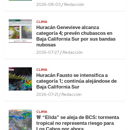
2026-08-03
Redacción
CLIMA
Huracán Genevieve alcanza
categoría 4; prevén chubascos en
Baja California Sur por sus bandas
nubosas
2026-07-27
Redacción
CLIMA
Huracán Fausto se intensifica a
categoría 1; continúa alejándose de
Baja California Sur
2026-07-21
Redacción
CLIMA
🚨 “Elida” se aleja de BCS: tormenta
tropical no representa riesgo para
Los Cabos por ahora