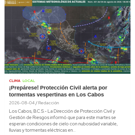
CLIMA
LOCAL
¡Prepárese! Protección Civil alerta por
tormentas vespertinas en Los Cabos
2026-08-04
Redacción
Los Cabos, B.C.S.- La Dirección de Protección Civil y
Gestión de Riesgos informó que para este martes se
esperan condiciones de cielo con nubosidad variable,
lluvias y tormentas eléctricas en…