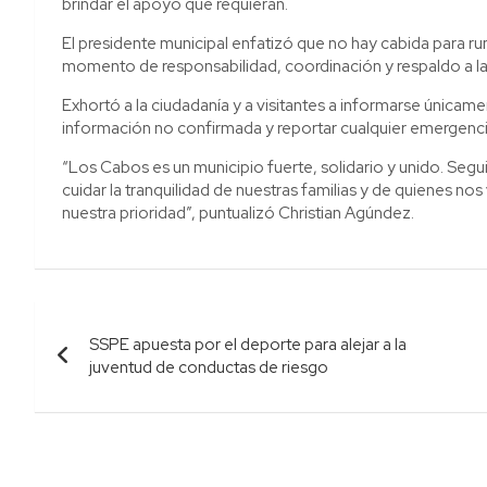
brindar el apoyo que requieran.
El presidente municipal enfatizó que no hay cabida para r
momento de responsabilidad, coordinación y respaldo a l
Exhortó a la ciudadanía y a visitantes a informarse únicamen
información no confirmada y reportar cualquier emergenci
“Los Cabos es un municipio fuerte, solidario y unido. Seg
cuidar la tranquilidad de nuestras familias y de quienes nos
nuestra prioridad”, puntualizó Christian Agúndez.
Navegación
SSPE apuesta por el deporte para alejar a la
de
juventud de conductas de riesgo
entradas