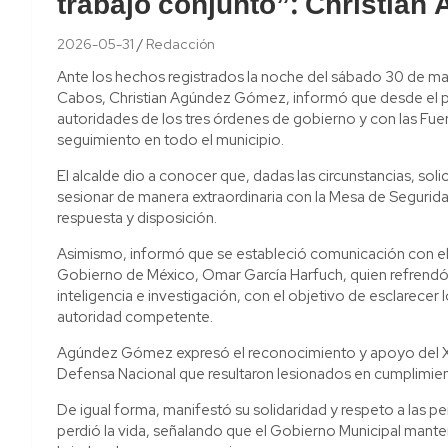
trabajo conjunto”: Christian
2026-05-31
Redacción
Ante los hechos registrados la noche del sábado 30 de ma
Cabos, Christian Agúndez Gómez, informó que desde el
autoridades de los tres órdenes de gobierno y con las Fuer
seguimiento en todo el municipio.
El alcalde dio a conocer que, dadas las circunstancias, sol
sesionar de manera extraordinaria con la Mesa de Segurid
respuesta y disposición.
Asimismo, informó que se estableció comunicación con el
Gobierno de México, Omar García Harfuch, quien refrendó el
inteligencia e investigación, con el objetivo de esclarece
autoridad competente.
Agúndez Gómez expresó el reconocimiento y apoyo del XV 
Defensa Nacional que resultaron lesionados en cumplimie
De igual forma, manifestó su solidaridad y respeto a las p
perdió la vida, señalando que el Gobierno Municipal ma