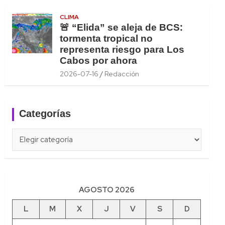
CLIMA
🚨 “Elida” se aleja de BCS:
tormenta tropical no
representa riesgo para Los
Cabos por ahora
2026-07-16
Redacción
Categorías
Categorías
AGOSTO 2026
L
M
X
J
V
S
D