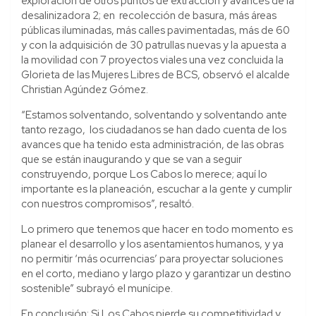
exploración de otros puntos de extracción y avances de la
desalinizadora 2; en recolección de basura, más áreas
públicas iluminadas, más calles pavimentadas, más de 60
y con la adquisición de 30 patrullas nuevas y la apuesta a
la movilidad con 7 proyectos viales una vez concluida la
Glorieta de las Mujeres Libres de BCS, observó el alcalde
Christian Agúndez Gómez.
“Estamos solventando, solventando y solventando ante
tanto rezago, los ciudadanos se han dado cuenta de los
avances que ha tenido esta administración, de las obras
que se están inaugurando y que se van a seguir
construyendo, porque Los Cabos lo merece; aquí lo
importante es la planeación, escuchar a la gente y cumplir
con nuestros compromisos”, resaltó.
Lo primero que tenemos que hacer en todo momento es
planear el desarrollo y los asentamientos humanos, y ya
no permitir ‘más ocurrencias’ para proyectar soluciones
en el corto, mediano y largo plazo y garantizar un destino
sostenible” subrayó el munícipe.
En conclusión: Si Los Cabos pierde su competitividad y