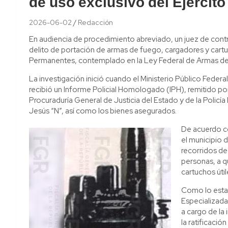
de uso exclusivo del Ejércit
2026-06-02
Redacción
En audiencia de procedimiento abreviado, un juez de contr
delito de portación de armas de fuego, cargadores y cart
Permanentes, contemplado en la Ley Federal de Armas de
La investigación inició cuando el Ministerio Público Federal 
recibió un Informe Policial Homologado (IPH), remitido por
Procuraduría General de Justicia del Estado y de la Policí
Jesús “N”, así como los bienes asegurados.
De acuerdo co
el municipio d
recorridos de 
personas, a q
cartuchos útil
Como lo estab
Especializada
a cargo de la 
la ratificaci