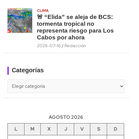
CLIMA
🚨 “Elida” se aleja de BCS:
tormenta tropical no
representa riesgo para Los
Cabos por ahora
2026-07-16
Redacción
Categorías
Categorías
AGOSTO 2026
L
M
X
J
V
S
D