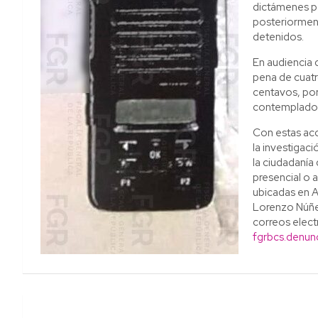
dictámenes per
posteriorment
detenidos.
En audiencia 
pena de cuatr
centavos, por
contemplado 
Con estas acc
la investigaci
la ciudadanía
presencial o a
ubicadas en A
Lorenzo Núñez
correos elec
fgrbcs.denun
Navegación