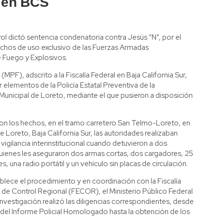
o en BCS
ol dictó sentencia condenatoria contra Jesús “N”, por el
uchos de uso exclusivo de las Fuerzas Armadas
 Fuego y Explosivos.
(MPF), adscrito a la Fiscalía Federal en Baja California Sur,
 elementos de la Policía Estatal Preventiva de la
a Municipal de Loreto, mediante el que pusieron a disposición
n los hechos, en el tramo carretero San Telmo-Loreto, en
e Loreto, Baja California Sur, las autoridades realizaban
vigilancia interinstitucional cuando detuvieron a dos
uienes les aseguraron dos armas cortas, dos cargadores, 25
es, una radio portátil y un vehículo sin placas de circulación.
lece el procedimiento y en coordinación con la Fiscalía
 de Control Regional (FECOR), el Ministerio Público Federal
investigación realizó las diligencias correspondientes, desde
ón del Informe Policial Homologado hasta la obtención de los