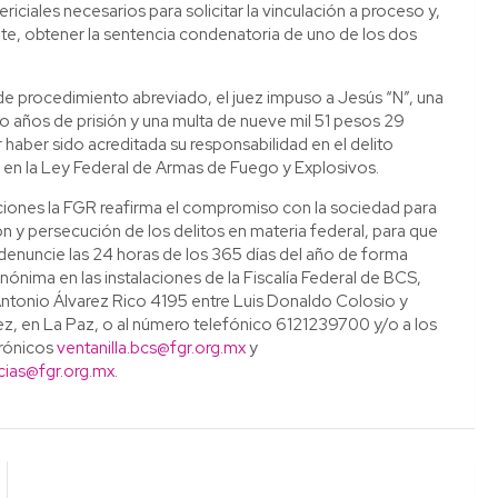
iciales necesarios para solicitar la vinculación a proceso y,
e, obtener la sentencia condenatoria de uno de los dos
de procedimiento abreviado, el juez impuso a Jesús “N”, una
o años de prisión y una multa de nueve mil 51 pesos 29
 haber sido acreditada su responsabilidad en el delito
en la Ley Federal de Armas de Fuego y Explosivos.
iones la FGR reafirma el compromiso con la sociedad para
ón y persecución de los delitos en materia federal, para que
 denuncie las 24 horas de los 365 días del año de forma
nónima en las instalaciones de la Fiscalía Federal de BCS,
ntonio Álvarez Rico 4195 entre Luis Donaldo Colosio y
, en La Paz, o al número telefónico 6121239700 y/o a los
trónicos
ventanilla.bcs@fgr.org.mx
y
cias@fgr.org.mx
.