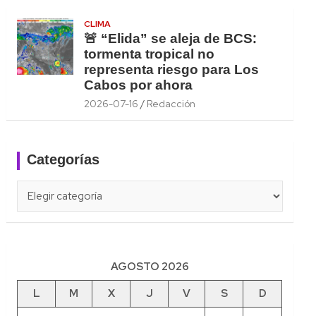
CLIMA
🚨 “Elida” se aleja de BCS:
tormenta tropical no
representa riesgo para Los
Cabos por ahora
2026-07-16
Redacción
Categorías
Categorías
AGOSTO 2026
L
M
X
J
V
S
D