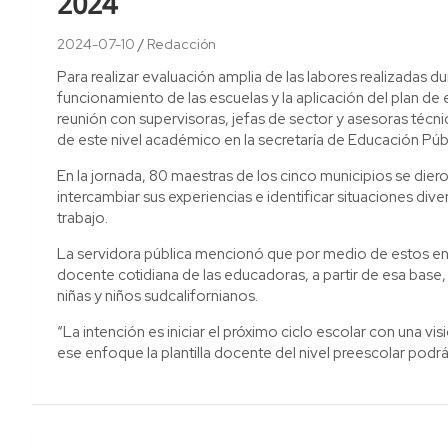
2024
2024-07-10
Redacción
Para realizar evaluación amplia de las labores realizadas 
funcionamiento de las escuelas y la aplicación del plan de
reunión con supervisoras, jefas de sector y asesoras técn
de este nivel académico en la secretaría de Educación Públ
En la jornada, 80 maestras de los cinco municipios se die
intercambiar sus experiencias e identificar situaciones dive
trabajo.
La servidora pública mencionó que por medio de estos en
docente cotidiana de las educadoras, a partir de esa base, 
niñas y niños sudcalifornianos.
“La intención es iniciar el próximo ciclo escolar con una vi
ese enfoque la plantilla docente del nivel preescolar pod