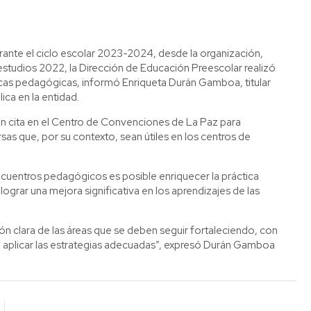
durante el ciclo escolar 2023-2024, desde la organización,
 estudios 2022, la Dirección de Educación Preescolar realizó
icas pedagógicas, informó Enriqueta Durán Gamboa, titular
ica en la entidad.
ron cita en el Centro de Convenciones de La Paz para
rsas que, por su contexto, sean útiles en los centros de
cuentros pedagógicos es posible enriquecer la práctica
lograr una mejora significativa en los aprendizajes de las
sión clara de las áreas que se deben seguir fortaleciendo, con
rá aplicar las estrategias adecuadas”, expresó Durán Gamboa